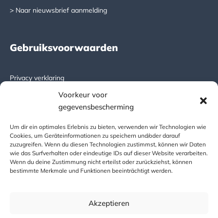
> Naar nieuwsbrief aanmelding
Gebruiksvoorwaarden
Privacy verklaring
Voorkeur voor
Algemene leveringsvoorwaarden
gegevensbescherming
DICTATOR global
Um dir ein optimales Erlebnis zu bieten, verwenden wir Technologien wie
Cookies, um Geräteinformationen zu speichern und/oder darauf
zuzugreifen. Wenn du diesen Technologien zustimmst, können wir Daten
wie das Surfverhalten oder eindeutige IDs auf dieser Website verarbeiten.
www.dictator.com
Wenn du deine Zustimmung nicht erteilst oder zurückziehst, können
bestimmte Merkmale und Funktionen beeinträchtigt werden.
Copyright © 2024
Akzeptieren