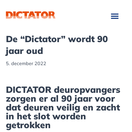
Door
Spring
naar
naar
de
de
hoofd
voettekst
inhoud
De “Dictator” wordt 90
jaar oud
5. december 2022
DICTATOR deuropvangers
zorgen er al 90 jaar voor
dat deuren veilig en zacht
in het slot worden
getrokken