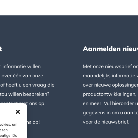
t
Aanmelden nieu
 informatie willen
Met onze nieuwsbrief o
 over één van onze
maandelijks informatie 
of heeft u een vraag die
over nieuwe oplossinge
zou willen bespreken?
productontwikkelingen,
contact met ons op.
en meer. Vul hieronder 
gegevens in om u aan t
voor de nieuwsbrief.
ntact met ons op!
ookies, um
iesen
eutige IDs