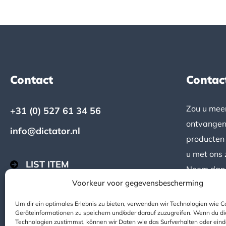
Contact
Contac
Footer
Zou u meer
+31 (0) 527 61 34 56
ontvangen
info@dictator.nl
producten 
u met ons 
LIST ITEM
Neem dan 
Voorkeur voor gegevensbescherming
LIST ITEM
> Neem co
Um dir ein optimales Erlebnis zu bieten, verwenden wir Technologien wie C
LIST ITEM
Geräteinformationen zu speichern und/oder darauf zuzugreifen. Wenn du d
Technologien zustimmst, können wir Daten wie das Surfverhalten oder eind