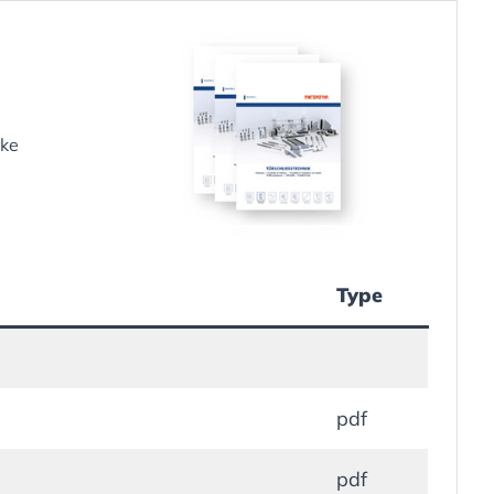
jke
Type
pdf
pdf