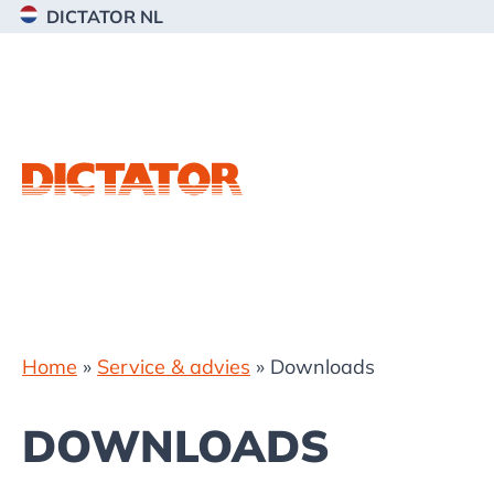
Spring
Door
Spring
DICTATOR NL
naar
naar
naar
de
de
de
hoofdnavigatie
hoofd
voettekst
inhoud
Home
»
Service & advies
»
Downloads
DOWNLOADS