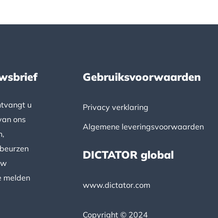
wsbrief
Gebruiksvoorwaarden
ntvangt u
Privacy verklaring
van ons
Algemene leveringsvoorwaarden
n,
 beurzen
DICTATOR global
uw
e melden
www.dictator.com
Copyright © 2024