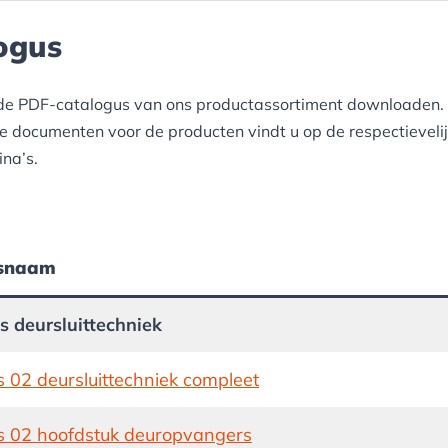
ogus
 de PDF-catalogus van ons productassortiment downloaden.
ke documenten voor de producten vindt u op de respectieveli
na’s.
snaam
s deursluittechniek
 02 deursluittechniek compleet
s 02 hoofdstuk deuropvangers