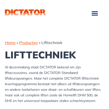
Door
Spring
naar
naar
de
de
hoofd
voettekst
inhoud
Home
»
Producten
»
Lifttechniek
LIFTTECHNIEK
Al decennialang staat DICTATOR bekend om zijn
liftaccessoires, vooral de DICTATOR Standaard
liftdeuropvangers. Maar het complete DICTATOR lifttechniek
leveringsprogramma bestaat niet alleen uit liftdeuropvangers
en andere toebehoren voor draai- en schuifdeuren voor liften,
maar ook uit complete liften zoals de Homelift DHM 500, de
DHE en het universeel toepasbare stalen schachtsysteem.