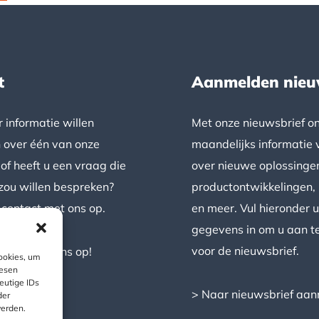
t
Aanmelden nieu
 informatie willen
Met onze nieuwsbrief o
 over één van onze
maandelijks informatie 
of heeft u een vraag die
over nieuwe oplossinge
zou willen bespreken?
productontwikkelingen,
contact met ons op.
en meer. Vul hieronder 
gegevens in om u aan t
voor de nieuwsbrief.
ntact met ons op!
ookies, um
iesen
eutige IDs
> Naar nieuwsbrief aa
der
werden.