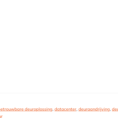
betrouwbare deuroplossing
,
datacenter
,
deuraandrijving
,
de
ur