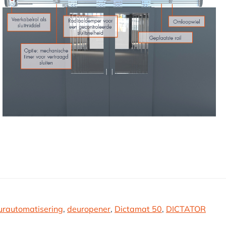
urautomatisering
,
deuropener
,
Dictamat 50
,
DICTATOR