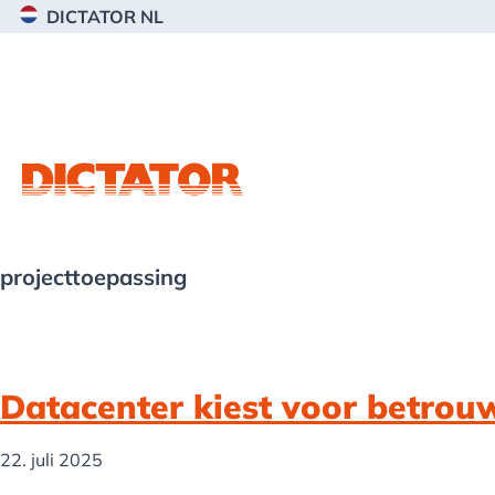
Spring
Door
Spring
DICTATOR NL
naar
naar
naar
de
de
de
hoofdnavigatie
hoofd
voettekst
inhoud
projecttoepassing
Datacenter kiest voor betrou
22. juli 2025