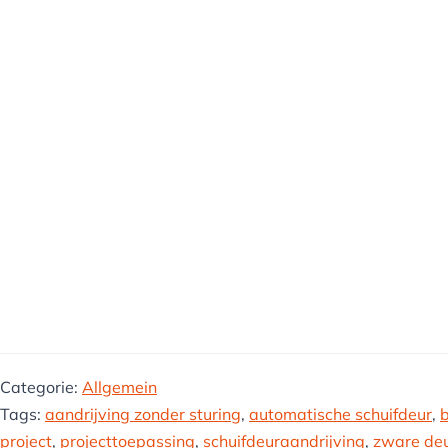
Categorie:
Allgemein
Tags:
aandrijving zonder sturing
,
automatische schuifdeur
,
project
,
projecttoepassing
,
schuifdeuraandrijving
,
zware de