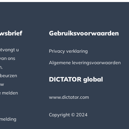
wsbrief
Gebruiksvoorwaarden
ntvangt u
Privacy verklaring
van ons
Algemene leveringsvoorwaarden
n,
 beurzen
DICTATOR global
uw
e melden
www.dictator.com
Copyright © 2024
nmelding