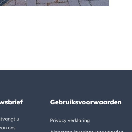
wsbrief
Gebruiksvoorwaarden
ntvangt u
Privacy verklaring
van ons
Algemene leveringsvoorwaarden