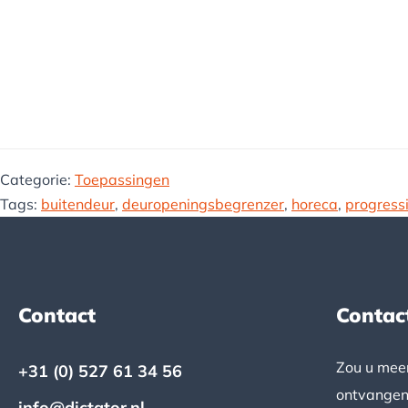
Categorie:
Toepassingen
Tags:
buitendeur
,
deuropeningsbegrenzer
,
horeca
,
progress
Contact
Contac
Footer
Zou u meer
+31 (0) 527 61 34 56
ontvangen
info@dictator.nl