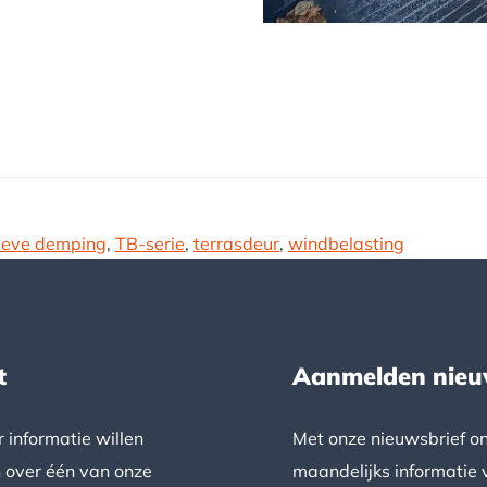
ieve demping
,
TB-serie
,
terrasdeur
,
windbelasting
t
Aanmelden nieu
 informatie willen
Met onze nieuwsbrief o
 over één van onze
maandelijks informatie 