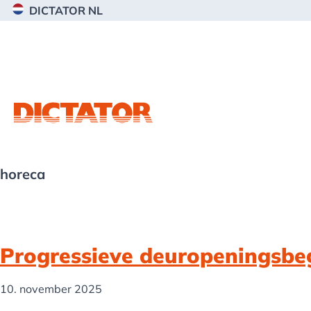
Spring
Door
Spring
DICTATOR NL
naar
naar
naar
de
de
de
hoofdnavigatie
hoofd
voettekst
inhoud
horeca
Progressieve deuropeningsbeg
10. november 2025