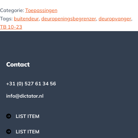
Categorie:
Toepassingen
Tags:
buitendeur
,
deuropeningsbegrenzer
,
deuropvanger
,
TB 10-23
Footer
Contact
+31 (0) 527 61 34 56
info@dictator.nl
LIST ITEM
LIST ITEM