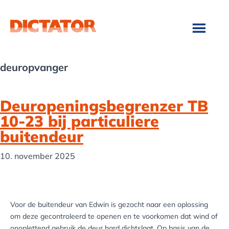
Door
Spring
naar
naar
de
de
hoofd
voettekst
inhoud
deuropvanger
Deuropeningsbegrenzer TB
10-23 bij particuliere
buitendeur
10. november 2025
Voor de buitendeur van Edwin is gezocht naar een oplossing
om deze gecontroleerd te openen en te voorkomen dat wind of
onoplettend gebruik de deur hard dichtslaat. Op basis van de