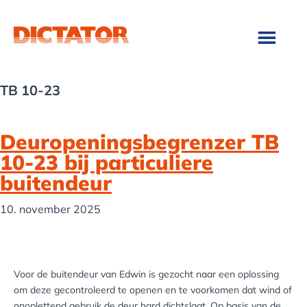
Door
Spring
naar
naar
de
de
hoofd
voettekst
inhoud
TB 10-23
Deuropeningsbegrenzer TB
10-23 bij particuliere
buitendeur
10. november 2025
Voor de buitendeur van Edwin is gezocht naar een oplossing
om deze gecontroleerd te openen en te voorkomen dat wind of
onoplettend gebruik de deur hard dichtslaat. Op basis van de