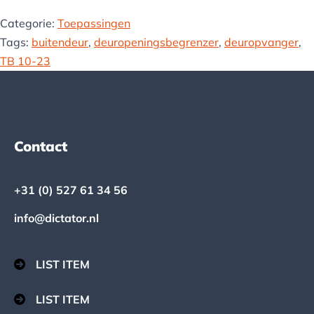
Categorie:
Toepassingen
Tags:
buitendeur
,
deuropeningsbegrenzer
,
deuropvanger
,
TB 10-23
Footer
Contact
+31 (0) 527 61 34 56
info@dictator.nl
LIST ITEM
LIST ITEM